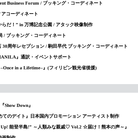
inment Business Forum / ブッキング・コーディネート
/ メディアコーディネート
からだ！” in 万博記念公園 / アタック映像制作
観光局 / ブッキング・コーディネート
店 30周年レセプション / 駒田早代 ブッキング・コーディネート
in MANILA』通訳・イベントサポート
5 –Once in a Lifetime–』(フィリピン観光省後援)
 『Show Down』
BARで初めてのデイト』日本国内プロモーション アーティスト制作
heer Up! 能登半島!” ～人類みな親戚♡ Vol.2 ☆届け！熊本の声～』
ン動画制作