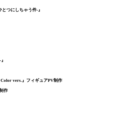
持ちをひとつにしちゃう件-』
-』
Metal Color vers.』フィギュアPV制作
V制作