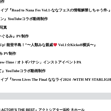
』制作
イブ『Road to Nana Fes Vol.1-ななフェスの情報解禁しちゃう件
エリオン』YouTubeコラボ動画制作
ト写真
 ぬいぐるみ』PV制作
heer Up! 能登半島！”〜人類みな親戚
Vol.1☆Kickoff横浜〜』
るみ PV制作
ys Show-Time / オトギバナシ」インストアイベントPA
いて』YouTubeコラボ動画制作
even Lives The Final ななライ2024 -WITH MY STARLIG
023 ACTOR’S THE BEST』アクトシアター浜松 大ホール